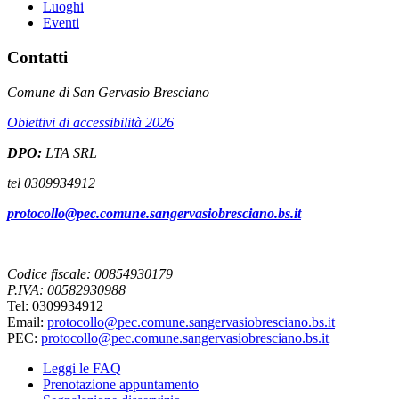
Luoghi
Eventi
Contatti
Comune di San Gervasio Bresciano
Obiettivi di accessibilità 2026
DPO:
LTA SRL
tel 0309934912
protocollo@pec.comune.sangervasiobresciano.bs.it
Codice fiscale: 00854930179
P.IVA: 00582930988
Tel: 0309934912
Email:
protocollo@pec.comune.sangervasiobresciano.bs.it
PEC:
protocollo@pec.comune.sangervasiobresciano.bs.it
Leggi le FAQ
Prenotazione appuntamento