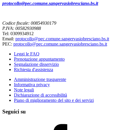
protocollo@pec.comune.sangervasiobresciano.bs.it
Codice fiscale: 00854930179
P.IVA: 00582930988
Tel: 0309934912
Email:
protocollo@pec.comune.sangervasiobresciano.bs.it
PEC:
protocollo@pec.comune.sangervasiobresciano.bs.it
Leggi le FAQ
Prenotazione appuntamento
Segnalazione disservizio
Richiesta d'assistenza
Amministrazione trasparente
Informativa privacy
Note legali
Dichiarazione di accessibilità
Piano di miglioramento del sito e dei servizi
Seguici su