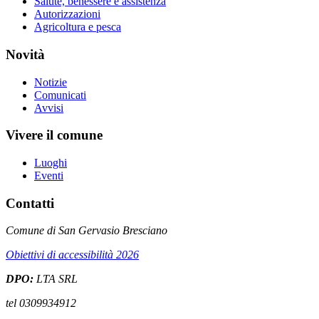
Salute, benessere e assistenza
Autorizzazioni
Agricoltura e pesca
Novità
Notizie
Comunicati
Avvisi
Vivere il comune
Luoghi
Eventi
Contatti
Comune di San Gervasio Bresciano
Obiettivi di accessibilità 2026
DPO:
LTA SRL
tel 0309934912