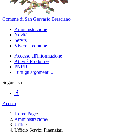
Comune di San Gervasio Bresciano
Amministrazione
Novità
Servizi
Vivere il comune
Accesso all'informazione
Attività Produttive
PNRR
Tutti gli argomenti...
Seguici su
Accedi
Home Page
/
Amministrazione
/
Uffici
/
Ufficio Servizi Finanziari