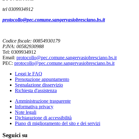
tel 0309934912
protocollo@pec.comune.sangervasiobresciano.bs.it
Codice fiscale: 00854930179
P.IVA: 00582930988
Tel: 0309934912
Email:
protocollo@pec.comune.sangervasiobresciano.bs.it
PEC:
protocollo@pec.comune.sangervasiobresciano.bs.it
Leggi le FAQ
Prenotazione appuntamento
Segnalazione disservizio
Richiesta d'assistenza
Amministrazione trasparente
Informativa privacy
Note legali
Dichiarazione di accessibilità
Piano di miglioramento del sito e dei servizi
Seguici su