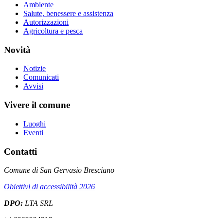
Ambiente
Salute, benessere e assistenza
Autorizzazioni
Agricoltura e pesca
Novità
Notizie
Comunicati
Avvisi
Vivere il comune
Luoghi
Eventi
Contatti
Comune di San Gervasio Bresciano
Obiettivi di accessibilità 2026
DPO:
LTA SRL