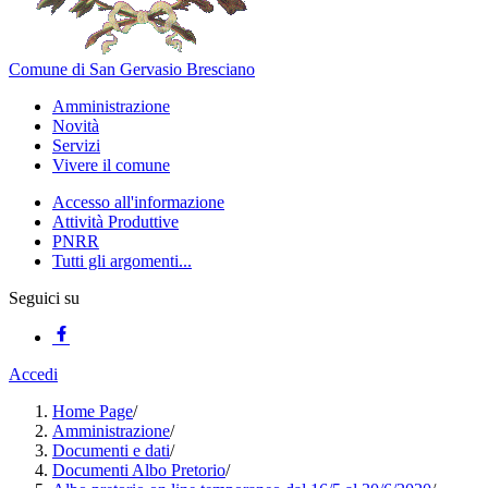
Comune di San Gervasio Bresciano
Amministrazione
Novità
Servizi
Vivere il comune
Accesso all'informazione
Attività Produttive
PNRR
Tutti gli argomenti...
Seguici su
Accedi
Home Page
/
Amministrazione
/
Documenti e dati
/
Documenti Albo Pretorio
/