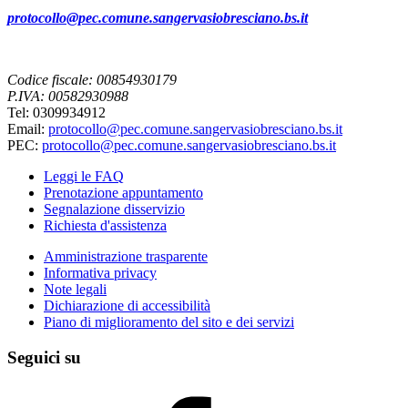
protocollo@pec.comune.sangervasiobresciano.bs.it
Codice fiscale: 00854930179
P.IVA: 00582930988
Tel: 0309934912
Email:
protocollo@pec.comune.sangervasiobresciano.bs.it
PEC:
protocollo@pec.comune.sangervasiobresciano.bs.it
Leggi le FAQ
Prenotazione appuntamento
Segnalazione disservizio
Richiesta d'assistenza
Amministrazione trasparente
Informativa privacy
Note legali
Dichiarazione di accessibilità
Piano di miglioramento del sito e dei servizi
Seguici su